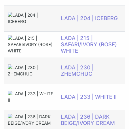
С
LADA | 204 | ICEBERG
LADA | 215 |
С
SAFARI/IVORY (ROSE)
WHITE
Э
LADA | 230 |
М
ZHEMCHUG
С
LADA | 233 | WHITE II
LADA | 236 | DARK
С
BEIGE/IVORY CREAM