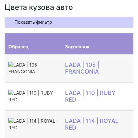
Цвета кузова авто
Показать фильтр
Образец
Заголовок
Э
LADA | 105 |
П
FRANCONIA
LADA | 110 | RUBY
С
RED
Э
LADA | 114 | ROYAL
П
RED