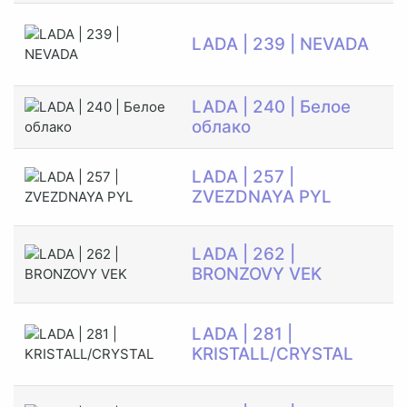
Э
LADA | 239 | NEVADA
М
LADA | 240 | Белое
С
облако
Э
LADA | 257 |
М
ZVEZDNAYA PYL
Э
LADA | 262 |
М
BRONZOVY VEK
Э
LADA | 281 |
М
KRISTALL/CRYSTAL
Э