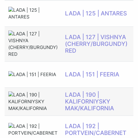
Э
LADA | 125 | ANTARES
П
LADA | 127 | VISHNYA
С
(CHERRY/BURGUNDY)
RED
Э
LADA | 151 | FEERIA
П
LADA | 190 |
Э
KALIFORNIYSKY
П
MAK/KALIFORNIA
Э
LADA | 192 |
П
PORTVEIN/CABERNET