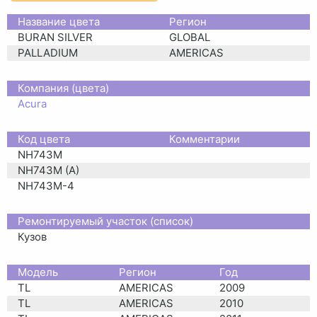
Название цвета
Регион
BURAN SILVER
GLOBAL
PALLADIUM
AMERICAS
Компания (цвета)
Acura
Код цвета
Комментарии
NH743M
NH743M (A)
NH743M-4
Ремонтируемый участок (список)
Кузов
Moдель
Регион
Год
TL
AMERICAS
2009
TL
AMERICAS
2010