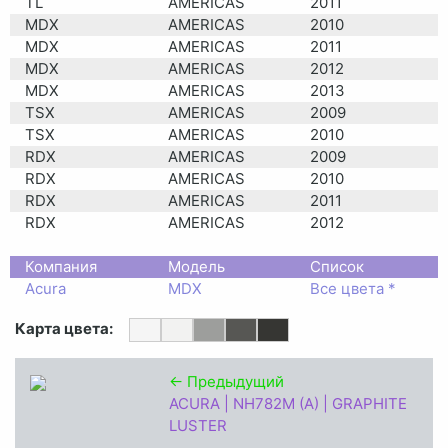
TL
AMERICAS
2011
MDX
AMERICAS
2010
MDX
AMERICAS
2011
MDX
AMERICAS
2012
MDX
AMERICAS
2013
TSX
AMERICAS
2009
TSX
AMERICAS
2010
RDX
AMERICAS
2009
RDX
AMERICAS
2010
RDX
AMERICAS
2011
RDX
AMERICAS
2012
ZDX
AMERICAS
2010
ZDX
Компания
AMERICAS
Модель
2011
Список
ZDX
Acura
MDX
AMERICAS
Все цвета *
2012
ZDX
AMERICAS
2013
Карта цвета:
← Предыдущий
ACURA | NH782M (A) | GRAPHITE
LUSTER