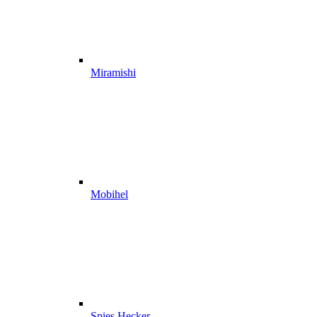
Miramishi
Mobihel
Spies Hecker