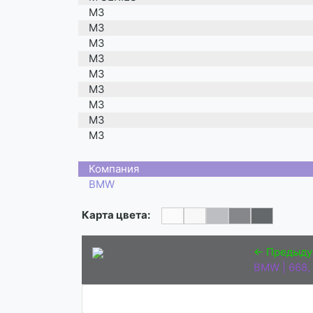
M3
M3
M3
M3
M3
M3
M3
M3
M3
M3
M3
Компания
M3
BMW
M5
M5
Карта цвета:
M5
M5
← Предыд
M5
BMW | 668,
M5
M5
M5