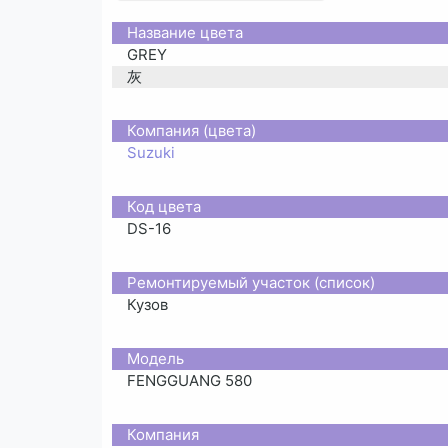
Название цвета
GREY
灰
Компания (цвета)
Suzuki
Код цвета
DS-16
Ремонтируемый участок (список)
Кузов
Moдель
FENGGUANG 580
Компания