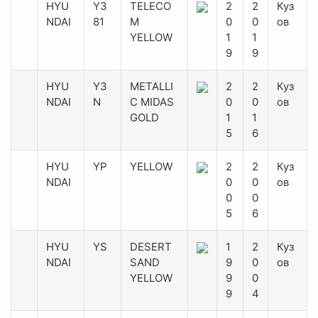
HYU
Y3
TELECO
2
2
Куз
NDAI
81
M
0
0
ов
YELLOW
1
1
9
9
HYU
Y3
METALLI
2
2
Куз
NDAI
N
C MIDAS
0
0
ов
GOLD
1
1
5
6
HYU
YP
YELLOW
2
2
Куз
NDAI
0
0
ов
0
0
5
6
HYU
YS
DESERT
1
2
Куз
NDAI
SAND
9
0
ов
YELLOW
9
0
9
4