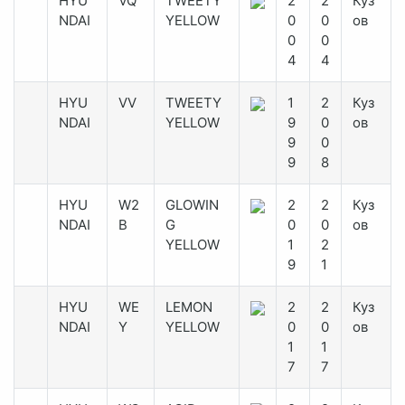
HYU
VQ
TWEETY
2
2
Куз
NDAI
YELLOW
0
0
ов
0
0
4
4
HYU
VV
TWEETY
1
2
Куз
NDAI
YELLOW
9
0
ов
9
0
9
8
HYU
W2
GLOWIN
2
2
Куз
NDAI
B
G
0
0
ов
YELLOW
1
2
9
1
HYU
WE
LEMON
2
2
Куз
NDAI
Y
YELLOW
0
0
ов
1
1
7
7