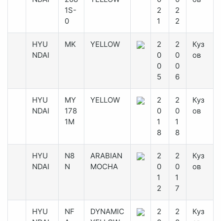
1S-
2
2
0
1
2
HYU
MK
YELLOW
2
2
Куз
NDAI
0
0
ов
0
0
5
6
HYU
MY
YELLOW
2
2
Куз
NDAI
178
0
0
ов
1M
1
1
8
8
HYU
N8
ARABIAN
2
2
Куз
NDAI
N
MOCHA
0
0
ов
1
1
2
7
HYU
NF
DYNAMIC
2
2
Куз