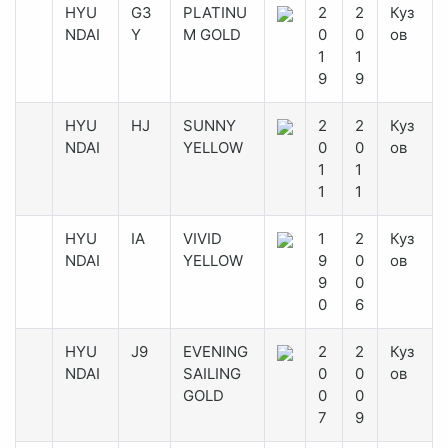
HYU
G3
PLATINU
2
2
Куз
NDAI
Y
M GOLD
0
0
ов
1
1
9
9
HYU
HJ
SUNNY
2
2
Куз
NDAI
YELLOW
0
0
ов
1
1
1
1
HYU
IA
VIVID
1
2
Куз
NDAI
YELLOW
9
0
ов
9
0
0
6
HYU
J9
EVENING
2
2
Куз
NDAI
SAILING
0
0
ов
GOLD
0
0
7
9