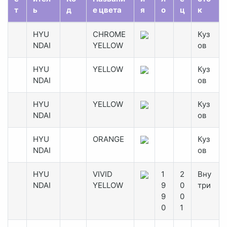
т
ь
д
е цвета
я
о
ц
к
HYU
CHROME
Куз
NDAI
YELLOW
ов
HYU
YELLOW
Куз
NDAI
ов
HYU
YELLOW
Куз
NDAI
ов
HYU
ORANGE
Куз
NDAI
ов
HYU
VIVID
1
2
Вну
NDAI
YELLOW
9
0
три
9
0
0
1