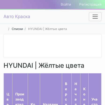
Войти
Регистрация
Авто Краска
Списки
HYUNDAI | Жёлтые цвета
HYUNDAI | Жёлтые цвета
В
Н
е
а
К
Ц
Прои
р
ч
о
в
звод
с
а
н
Уча
е
ител
Ко
Названи
и
л
е
сто