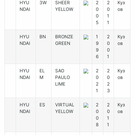
HYU
3W
SHEER
2
2
Куз
NDAI
YELLOW
0
0
ов
0
1
5
1
HYU
BN
BRONZE
1
2
Куз
NDAI
GREEN
9
0
ов
9
0
6
1
HYU
EL
SAO
2
2
Куз
NDAI
M
PAULO
0
0
ов
LIME
2
2
1
3
HYU
ES
VIRTUAL
2
2
Куз
NDAI
YELLOW
0
0
ов
0
1
8
1