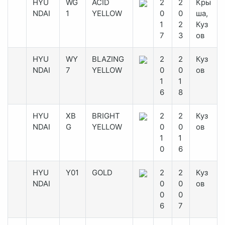
HYU
WG
ACID
2
2
Кры
NDAI
1
YELLOW
0
0
ша,
1
2
Куз
7
3
ов
HYU
WY
BLAZING
2
2
Куз
NDAI
7
YELLOW
0
0
ов
1
1
6
8
HYU
XB
BRIGHT
2
2
Куз
NDAI
G
YELLOW
0
0
ов
1
1
0
6
HYU
Y01
GOLD
2
2
Куз
NDAI
0
0
ов
0
0
6
7