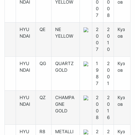
NDAI
YELLOW
0
0
ов
0
0
7
8
HYU
QE
NE
2
2
Куз
NDAI
YELLOW
0
0
ов
0
1
7
0
HYU
QG
QUARTZ
1
2
Куз
NDAI
GOLD
9
0
ов
8
0
7
1
HYU
QZ
CHAMPA
2
2
Куз
NDAI
GNE
0
0
ов
GOLD
0
1
8
6
HYU
R8
METALLI
2
2
Куз