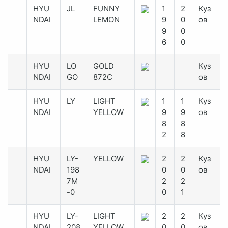
HYU
JL
FUNNY
1
2
Куз
NDAI
LEMON
9
0
ов
9
0
6
0
HYU
LO
GOLD
Куз
NDAI
GO
872C
ов
HYU
LY
LIGHT
1
1
Куз
NDAI
YELLOW
9
9
ов
8
8
2
8
HYU
LY-
YELLOW
2
2
Куз
NDAI
198
0
0
ов
7M
2
2
-0
0
1
HYU
LY-
LIGHT
2
2
Куз
NDAI
208
YELLOW
0
0
ов