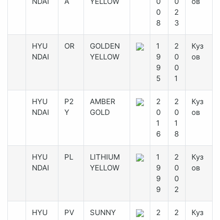
NDAI
A
YELLOW
0
0
ов
0
2
8
3
HYU
OR
GOLDEN
1
2
Куз
NDAI
YELLOW
9
0
ов
9
0
5
1
HYU
P2
AMBER
2
2
Куз
NDAI
Y
GOLD
0
0
ов
1
1
6
8
HYU
PL
LITHIUM
1
2
Куз
NDAI
YELLOW
9
0
ов
9
0
9
2
HYU
PV
SUNNY
2
2
Куз