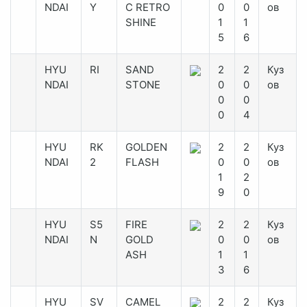
NDAI
Y
C RETRO
0
0
ов
SHINE
1
1
5
6
HYU
RI
SAND
2
2
Куз
NDAI
STONE
0
0
ов
0
0
0
4
HYU
RK
GOLDEN
2
2
Куз
NDAI
2
FLASH
0
0
ов
1
2
9
0
HYU
S5
FIRE
2
2
Куз
NDAI
N
GOLD
0
0
ов
ASH
1
1
3
6
HYU
SV
CAMEL
2
2
Куз