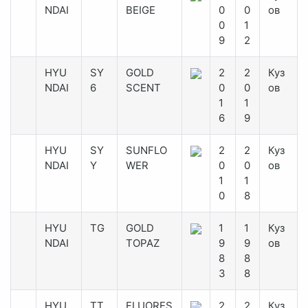
NDAI
BEIGE
0
0
ов
0
1
9
2
HYU
SY
GOLD
2
2
Куз
NDAI
6
SCENT
0
0
ов
1
1
6
9
HYU
SY
SUNFLO
2
2
Куз
NDAI
Y
WER
0
0
ов
1
1
0
8
HYU
TG
GOLD
1
1
Куз
NDAI
TOPAZ
9
9
ов
8
8
3
8
HYU
TT
FLUORES
2
2
Куз