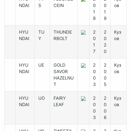
NDAI
S
CEIN
0
0
ов
1
1
8
9
HYU
TU
THUNDE
2
2
Куз
NDAI
Y
RBOLT
0
0
ов
1
2
7
0
HYU
UE
GOLD
2
2
Куз
NDAI
SAVOR
0
0
ов
HAZELNU
0
0
T
3
5
HYU
UO
FAIRY
2
2
Куз
NDAI
LEAF
0
0
ов
0
0
3
6