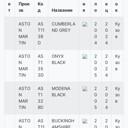
е
Прои
Ко
и
л
е
о
т
зв
д
Название
я
о
ц
к
ASTO
AS
CUMBERLA
2
2
Ку
N
T11
ND GREY
0
0
зо
MAR
38
0
2
в
TIN
D
4
4
ASTO
AS
ONYX
2
2
Ку
N
T1
BLACK
0
0
зо
MAR
35
0
2
в
TIN
3D
5
4
ASTO
AS
MODENA
2
2
Ку
N
T1
BLACK
0
0
зо
MAR
32
0
2
в
TIN
8D
5
4
ASTO
AS
BUCKINGH
2
2
Ку
N
T11
AMSHIRE
0
0
зо