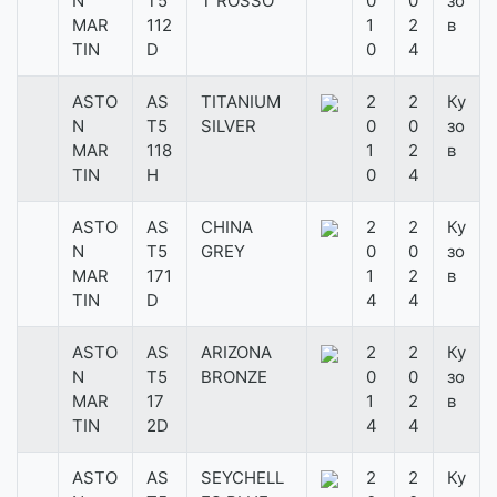
N
T5
T ROSSO
0
0
зо
MAR
112
1
2
в
TIN
D
0
4
ASTO
AS
TITANIUM
2
2
Ку
N
T5
SILVER
0
0
зо
MAR
118
1
2
в
TIN
H
0
4
ASTO
AS
CHINA
2
2
Ку
N
T5
GREY
0
0
зо
MAR
171
1
2
в
TIN
D
4
4
ASTO
AS
ARIZONA
2
2
Ку
N
T5
BRONZE
0
0
зо
MAR
17
1
2
в
TIN
2D
4
4
ASTO
AS
SEYCHELL
2
2
Ку