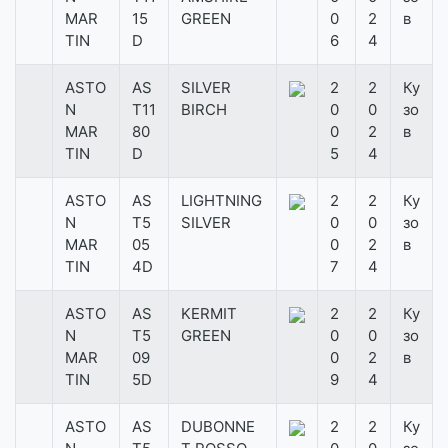
MAR
15
GREEN
0
2
в
TIN
D
6
4
ASTO
AS
SILVER
2
2
Ку
N
T11
BIRCH
0
0
зо
MAR
80
0
2
в
TIN
D
5
4
ASTO
AS
LIGHTNING
2
2
Ку
N
T5
SILVER
0
0
зо
MAR
05
0
2
в
TIN
4D
7
4
ASTO
AS
KERMIT
2
2
Ку
N
T5
GREEN
0
0
зо
MAR
09
0
2
в
TIN
5D
9
4
ASTO
AS
DUBONNE
2
2
Ку