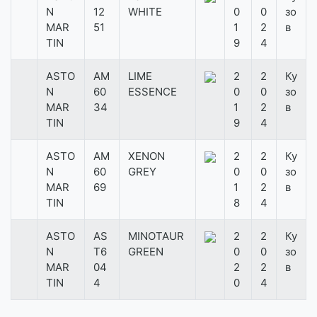
N
12
WHITE
0
0
зо
MAR
51
1
2
в
TIN
9
4
ASTO
AM
LIME
2
2
Ку
N
60
ESSENCE
0
0
зо
MAR
34
1
2
в
TIN
9
4
ASTO
AM
XENON
2
2
Ку
N
60
GREY
0
0
зо
MAR
69
1
2
в
TIN
8
4
ASTO
AS
MINOTAUR
2
2
Ку
N
T6
GREEN
0
0
зо
MAR
04
2
2
в
TIN
4
0
4