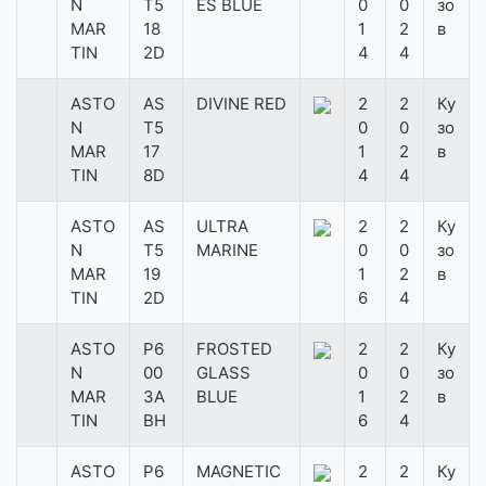
N
T5
ES BLUE
0
0
зо
MAR
18
1
2
в
TIN
2D
4
4
ASTO
AS
DIVINE RED
2
2
Ку
N
T5
0
0
зо
MAR
17
1
2
в
TIN
8D
4
4
ASTO
AS
ULTRA
2
2
Ку
N
T5
MARINE
0
0
зо
MAR
19
1
2
в
TIN
2D
6
4
ASTO
P6
FROSTED
2
2
Ку
N
00
GLASS
0
0
зо
MAR
3A
BLUE
1
2
в
TIN
BH
6
4
ASTO
P6
MAGNETIC
2
2
Ку