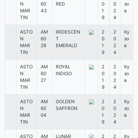
N
60
RED
0
0
зо
MAR
43
1
2
в
TIN
9
4
ASTO
AM
IRIDESCEN
2
2
Ку
N
60
T
0
0
зо
MAR
28
EMERALD
1
2
в
TIN
9
4
ASTO
AM
ROYAL
2
2
Ку
N
60
INDIGO
0
0
зо
MAR
27
1
2
в
TIN
9
4
ASTO
AM
GOLDEN
2
2
Ку
N
60
SAFFRON
0
0
зо
MAR
04
1
2
в
TIN
9
4
ASTO
AM
LUNAR
2
2
Ку