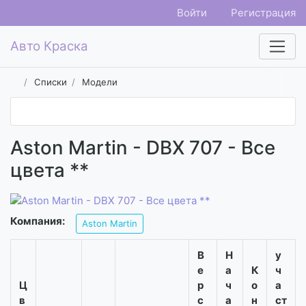
Войти
Регистрация
Авто Краска
Списки
Модели
Aston Martin - DBX 707 - Все
цвета **
Компания:
Aston Martin
В
Н
у
е
а
К
ч
Ц
р
ч
о
а
в
с
а
н
ст