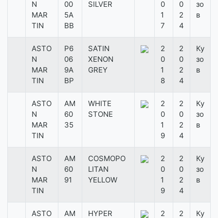
N
00
SILVER
0
0
зо
MAR
5A
1
2
в
TIN
BB
7
4
ASTO
P6
SATIN
2
2
Ку
N
06
XENON
0
0
зо
MAR
9A
GREY
1
2
в
TIN
BP
8
4
ASTO
AM
WHITE
2
2
Ку
N
60
STONE
0
0
зо
MAR
35
1
2
в
TIN
9
4
ASTO
AM
COSMOPO
2
2
Ку
N
60
LITAN
0
0
зо
MAR
91
YELLOW
1
2
в
TIN
9
4
ASTO
AM
HYPER
2
2
Ку