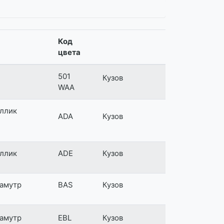
Код
цвета
501
Кузов
WAA
ллик
ADA
Кузов
ллик
ADE
Кузов
амутр
BAS
Кузов
амутр
EBL
Кузов