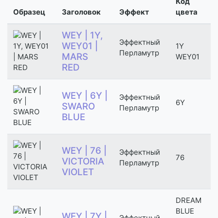
Код
Образец
Заголовок
Эффект
цвета
WEY | 1Y,
Эффектный
WEY01 |
1Y
Перламутр
MARS
WEY01
RED
WEY | 6Y |
Эффектный
6Y
SWARO
Перламутр
BLUE
WEY | 76 |
Эффектный
76
VICTORIA
Перламутр
VIOLET
DREAM
BLUE
WEY | 7Y |
Эффектный