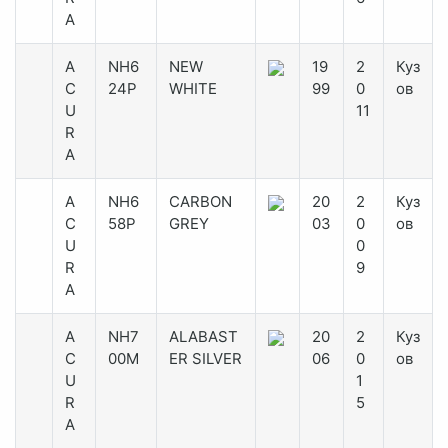
A
A
NH6
NEW
19
2
Куз
C
24P
WHITE
99
0
ов
U
11
R
A
A
NH6
CARBON
20
2
Куз
C
58P
GREY
03
0
ов
U
0
R
9
A
A
NH7
ALABAST
20
2
Куз
C
00M
ER SILVER
06
0
ов
U
1
R
5
A