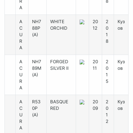
R
8
A
A
NH7
WHITE
20
2
Куз
C
88P
ORCHID
12
0
ов
U
(A)
1
R
8
A
A
NH7
FORGED
20
2
Куз
C
89M
SILVER II
11
0
ов
U
(A)
1
R
5
A
A
R53
BASQUE
20
2
Куз
C
0P
RED
09
0
ов
U
(A)
1
R
2
A