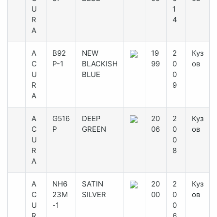
U
1
R
4
A
A
B92
NEW
19
2
Куз
C
P-1
BLACKISH
99
0
ов
U
BLUE
0
R
9
A
A
G516
DEEP
20
2
Куз
C
P
GREEN
06
0
ов
U
0
R
8
A
A
NH6
SATIN
20
2
Куз
C
23M
SILVER
00
0
ов
U
-1
0
R
6