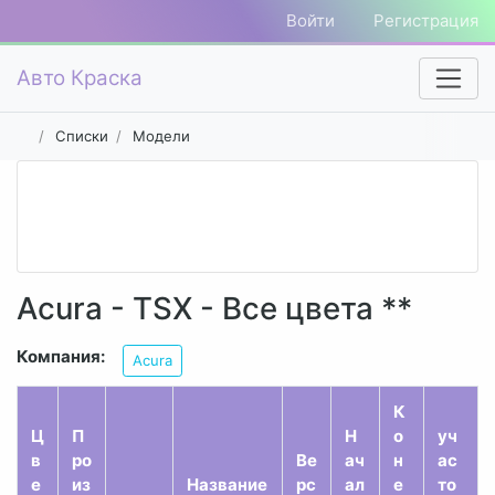
Войти
Регистрация
Авто Краска
Списки
Модели
Acura - TSX - Все цвета **
Компания:
Acura
К
Ц
П
Н
о
уч
в
ро
Ве
ач
н
ас
е
из
Название
рс
ал
е
то