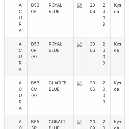
A
B53
ROYAL
20
2
Куз
C
6P
BLUE
06
0
ов
U
0
R
9
A
A
B53
ROYAL
20
2
Куз
C
6P
BLUE
06
0
ов
U
(A)
0
R
9
A
A
B53
GLACIER
20
2
Куз
C
8M
BLUE
06
0
ов
U
(A)
0
R
9
A
A
B55
COBALT
20
2
Куз
C
3P
BLUE
09
0
ов