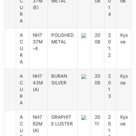
C
37M
METAL
08
0
ов
U
(E)
1
R
4
A
A
NH7
POLISHED
20
2
Куз
C
37M
METAL
08
0
ов
U
-4
1
R
2
A
A
NH7
BURAN
20
2
Куз
C
43M
SILVER
09
0
ов
U
(A)
1
R
3
A
A
NH7
GRAPHIT
20
2
Куз
C
82M
E LUSTER
11
0
ов
U
(A)
1