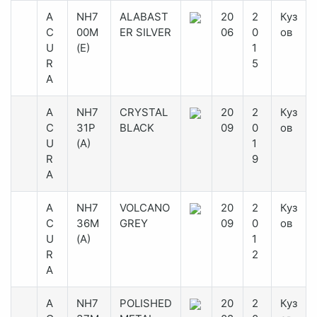
A
NH7
ALABAST
20
2
Куз
C
00M
ER SILVER
06
0
ов
U
(E)
1
R
5
A
A
NH7
CRYSTAL
20
2
Куз
C
31P
BLACK
09
0
ов
U
(A)
1
R
9
A
A
NH7
VOLCANO
20
2
Куз
C
36M
GREY
09
0
ов
U
(A)
1
R
2
A
A
NH7
POLISHED
20
2
Куз