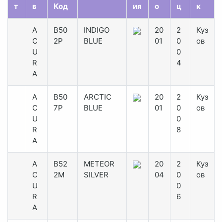
т
в
Код
ия
о
ц
к
A
B50
INDIGO
20
2
Куз
C
2P
BLUE
01
0
ов
U
0
R
4
A
A
B50
ARCTIC
20
2
Куз
C
7P
BLUE
01
0
ов
U
0
R
8
A
A
B52
METEOR
20
2
Куз
C
2M
SILVER
04
0
ов
U
0
R
6
A