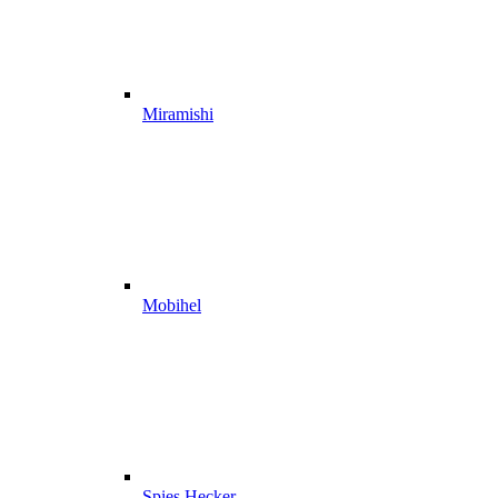
Miramishi
Mobihel
Spies Hecker