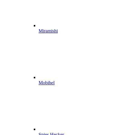
Miramishi
Mobihel
Spies Hecker