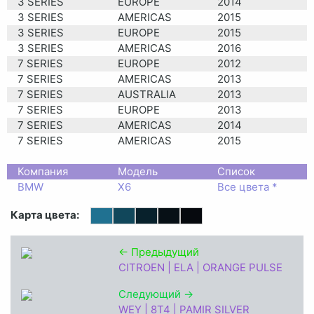
3 SERIES
EUROPE
2014
3 SERIES
AMERICAS
2015
3 SERIES
EUROPE
2015
3 SERIES
AMERICAS
2016
7 SERIES
EUROPE
2012
7 SERIES
AMERICAS
2013
7 SERIES
AUSTRALIA
2013
7 SERIES
EUROPE
2013
7 SERIES
AMERICAS
2014
7 SERIES
AMERICAS
2015
3ER COUPE
EUROPE
2014
1 SERIES
Компания
EUROPE
Модель
2011
Список
1 SERIES
BMW
X6
EUROPE
Все цвета *
2012
1 SERIES
TAIWAN,
2012
Карта цвета:
REPUBLIC OF
CHINA
1 SERIES
AUSTRALIA
2013
← Предыдущий
1 SERIES
EUROPE
2013
CITROEN | ELA | ORANGE PULSE
1 SERIES
TAIWAN,
2013
Следующий →
REPUBLIC OF
WEY | 8T4 | PAMIR SILVER
CHINA