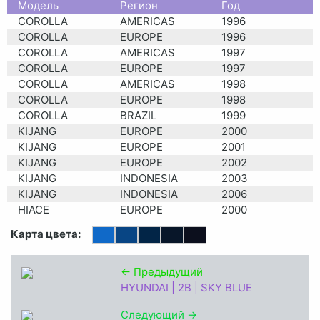
Moдель
Регион
Год
COROLLA
AMERICAS
1996
COROLLA
EUROPE
1996
COROLLA
AMERICAS
1997
COROLLA
EUROPE
1997
COROLLA
AMERICAS
1998
COROLLA
EUROPE
1998
COROLLA
BRAZIL
1999
KIJANG
EUROPE
2000
KIJANG
EUROPE
2001
KIJANG
EUROPE
2002
KIJANG
INDONESIA
2003
KIJANG
INDONESIA
2006
HIACE
EUROPE
2000
HIACE
EUROPE
2001
Карта цвета:
HIACE
EUROPE
2002
PREMIO
EUROPE
2001
← Предыдущий
ECHO
EUROPE
2000
HYUNDAI | 2B | SKY BLUE
ECHO
AMERICAS
2001
PRIUS
AMERICAS
2001
Следующий →
PRIUS
EUROPE
2001