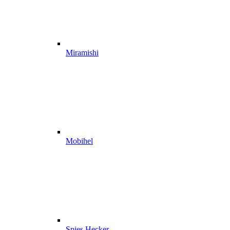
Miramishi
Mobihel
Spies Hecker