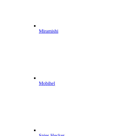
Miramishi
Mobihel
Spies Hecker