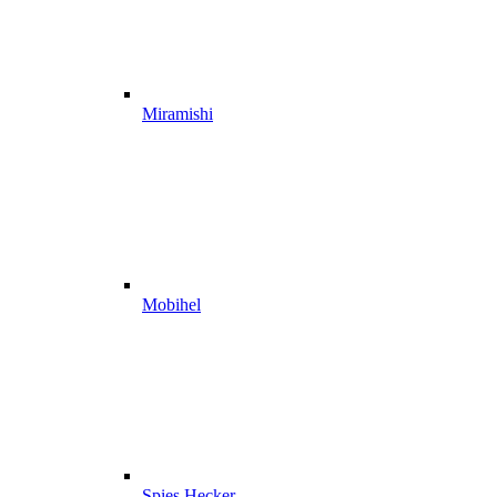
Miramishi
Mobihel
Spies Hecker