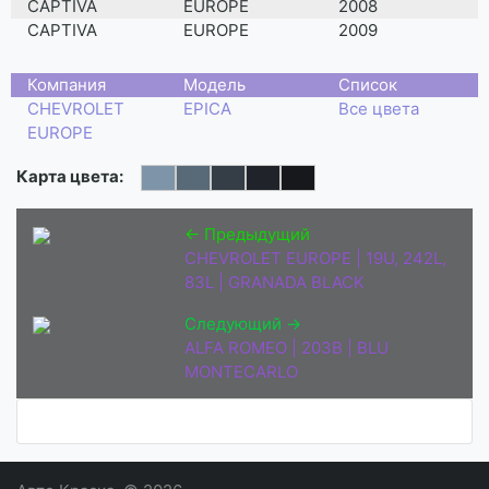
CAPTIVA
EUROPE
2008
CAPTIVA
EUROPE
2009
Компания
Модель
Список
CHEVROLET
EPICA
Все цвета
EUROPE
Карта цвета:
← Предыдущий
CHEVROLET EUROPE | 19U, 242L,
83L | GRANADA BLACK
Следующий →
ALFA ROMEO | 203B | BLU
MONTECARLO