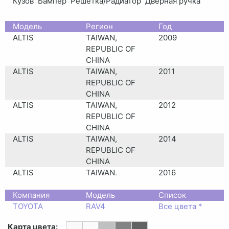
Кузов
Бампер
Решетка/Радиатор
Дверная ручка
Moдель
Регион
Год
ALTIS
TAIWAN,
2009
REPUBLIC OF
CHINA
ALTIS
TAIWAN,
2011
REPUBLIC OF
CHINA
ALTIS
TAIWAN,
2012
REPUBLIC OF
CHINA
ALTIS
TAIWAN,
2014
REPUBLIC OF
CHINA
ALTIS
TAIWAN,
2016
REPUBLIC OF
Компания
CHINA
Модель
Список
ALTIS
TOYOTA
RAV4
TAIWAN,
Все цвета *
2018
REPUBLIC OF
Карта цвета:
CHINA