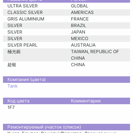
ULTRA SILVER
GLOBAL
CLASSIC SILVER
AMERICAS
GRIS ALUMINIUM
FRANCE
SILVER
BRAZIL
SILVER
JAPAN
SILVER
MEXICO
SILVER PEARL
AUSTRALIA
極光銀
TAIWAN, REPUBLIC OF
CHINA
超银
CHINA
Компания (цвета)
Tank
Код цвета
Комментарии
1F7
Ремонтируемый участок (список)