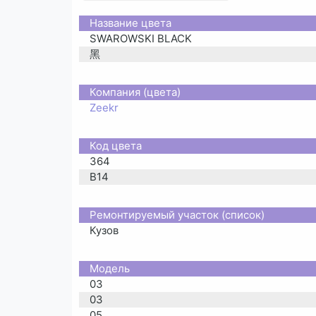
Название цвета
SWAROWSKI BLACK
黑
Компания (цвета)
Zeekr
Код цвета
364
B14
Ремонтируемый участок (список)
Кузов
Moдель
03
03
05