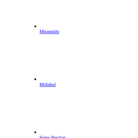
Miramishi
Mobihel
Spies Hecker