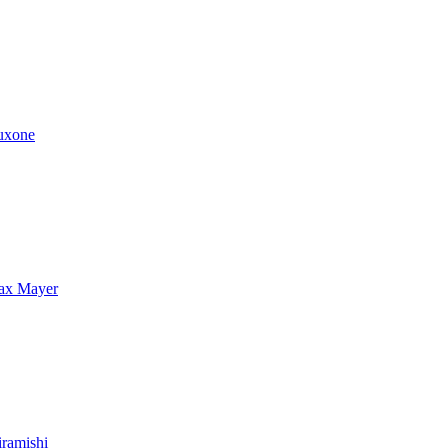
uxone
ax Mayer
ramishi