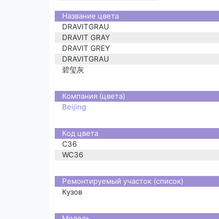
Название цвета
DRAVITGRAU
DRAVIT GRAY
DRAVIT GREY
DRAVITGRAU
碧玺灰
Компания (цвета)
Beijing
Код цвета
C36
WC36
Ремонтируемый участок (список)
Кузов
Moдель