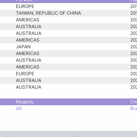
EUROPE
20
TAIWAN, REPUBLIC OF CHINA
20
AMERICAS
20
AUSTRALIA
20
AUSTRALIA
20
AMERICAS
20
JAPAN
20
AMERICAS
20
AUSTRALIA
20
AMERICAS
20
EUROPE
20
AUSTRALIA
20
AUSTRALIA
20
AMERICAS
20
EUROPE
20
Модель
Сп
RUSSIA
20
X6
Вс
AMERICAS
20
AUSTRALIA
20
AMERICAS
20
AUSTRALIA
20