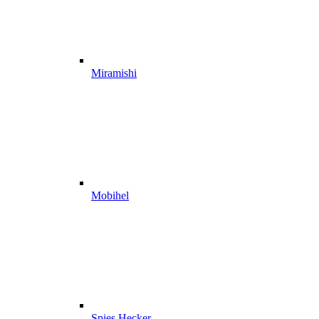
Miramishi
Mobihel
Spies Hecker