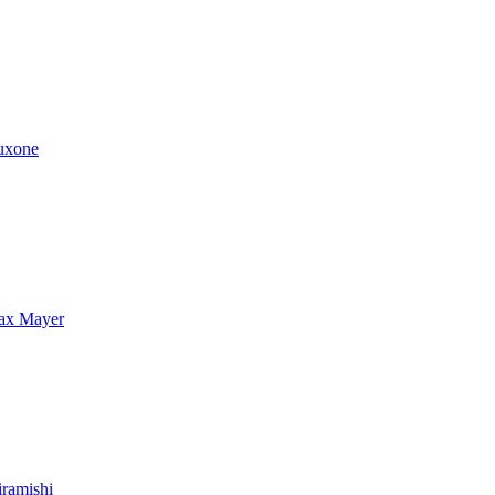
uxone
ax Mayer
ramishi