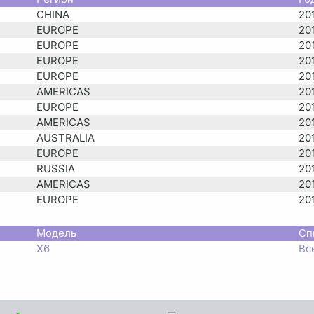
CHINA
20
EUROPE
20
EUROPE
20
EUROPE
20
EUROPE
20
AMERICAS
20
EUROPE
20
AMERICAS
20
AUSTRALIA
20
EUROPE
20
RUSSIA
20
AMERICAS
20
EUROPE
20
AMERICAS
20
AUSTRALIA
20
Модель
Сп
EUROPE
20
X6
Вс
AMERICAS
20
CHINA
20
JAPAN
20
AMERICAS
20