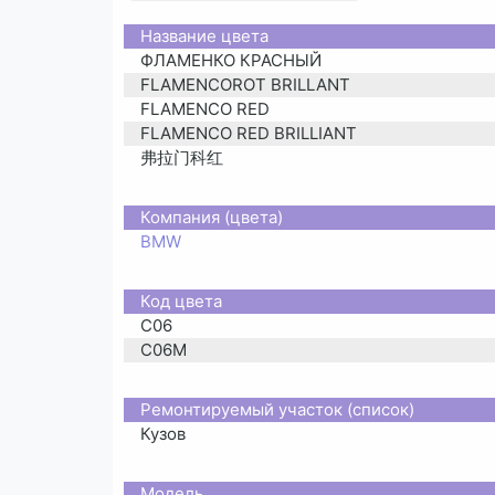
Название цвета
ФЛАМЕНКО КРАСНЫЙ
FLAMENCOROT BRILLANT
FLAMENCO RED
FLAMENCO RED BRILLIANT
弗拉门科红
Компания (цвета)
BMW
Код цвета
C06
C06M
Ремонтируемый участок (список)
Кузов
Moдель