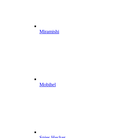
Miramishi
Mobihel
Spies Hecker