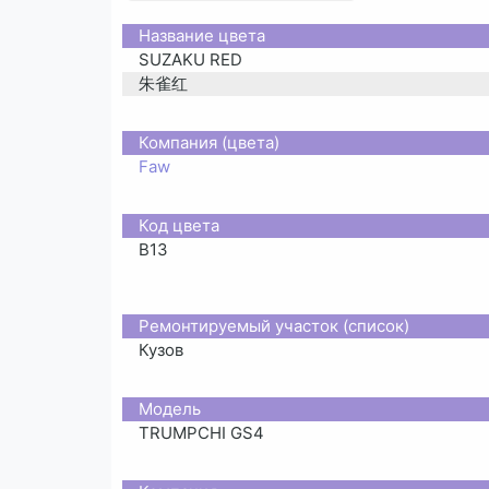
Название цвета
SUZAKU RED
朱雀红
Компания (цвета)
Faw
Код цвета
B13
Ремонтируемый участок (список)
Кузов
Moдель
TRUMPCHI GS4