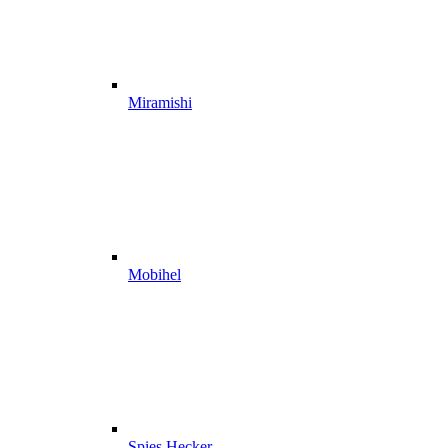
Miramishi
Mobihel
Spies Hecker