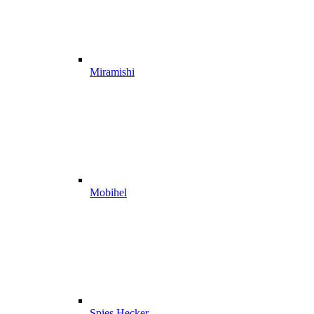
Miramishi
Mobihel
Spies Hecker