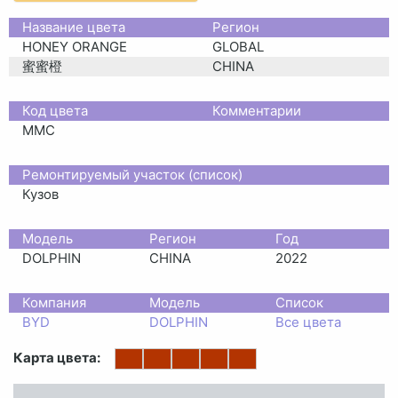
Название цвета
Регион
HONEY ORANGE
GLOBAL
蜜蜜橙
CHINA
Код цвета
Комментарии
MMC
Ремонтируемый участок (список)
Кузов
Moдель
Регион
Год
DOLPHIN
CHINA
2022
Компания
Модель
Список
BYD
DOLPHIN
Все цвета
Карта цвета: