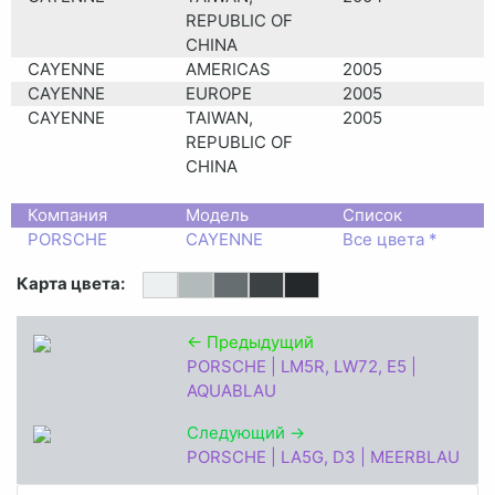
REPUBLIC OF
CHINA
CAYENNE
AMERICAS
2005
CAYENNE
EUROPE
2005
CAYENNE
TAIWAN,
2005
REPUBLIC OF
CHINA
CAYENNE
AMERICAS
2006
CAYMAN
Компания
AMERICAS
Модель
2006
Список
PORSCHE
CAYENNE
Все цвета *
Карта цвета:
← Предыдущий
PORSCHE | LM5R, LW72, E5 |
AQUABLAU
Следующий →
PORSCHE | LA5G, D3 | MEERBLAU