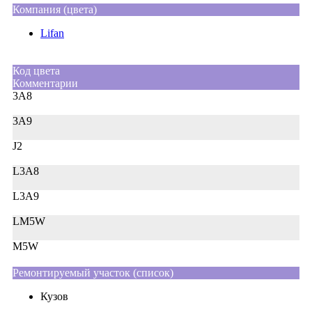
Компания (цвета)
Lifan
Код цвета
Комментарии
3A8
3A9
J2
L3A8
L3A9
LM5W
M5W
Ремонтируемый участок (список)
Кузов