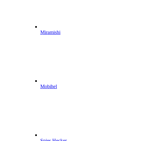
Miramishi
Mobihel
Spies Hecker