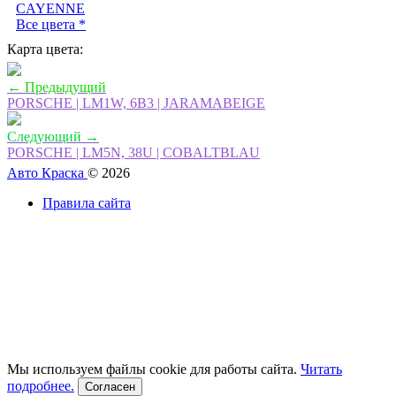
CAYENNE
BOXSTER
Все цвета *
EUROPE
2007
Карта цвета:
BOXSTER
AMERICAS
← Предыдущий
2008
PORSCHE | LM1W, 6B3 | JARAMABEIGE
CAYENNE
EUROPE
Следующий →
2002
PORSCHE | LM5N, 38U | COBALTBLAU
CAYENNE
Авто Краска
EUROPE
© 2026
2003
Правила сайта
CAYENNE
AMERICAS
2004
CAYENNE
EUROPE
2004
CAYENNE
EUROPE
2005
CAYENNE
AMERICAS
Мы используем файлы cookie для работы сайта.
Читать
2006
подробнее.
Согласен
CAYENNE