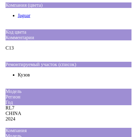
Компания (цвета)
Jaguar
Код цвета
Комментарии
C13
Ремонтируемый участок (список)
Кузов
Moдель
Регион
Год
RL7
CHINA
2024
Компания
Модель