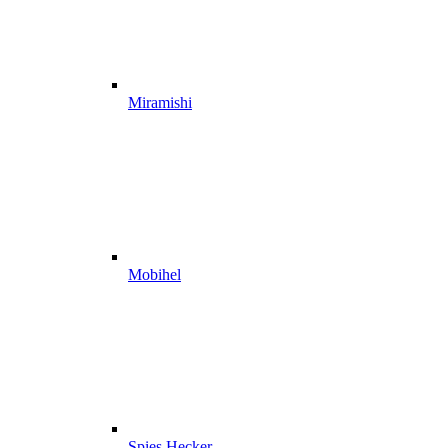
Miramishi
Mobihel
Spies Hecker