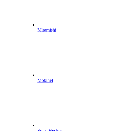
Miramishi
Mobihel
Spies Hecker