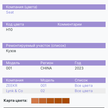
Компания (цвета)
Seat
Код цвета
Комментарии
H10
Ремонтируемый участок (список)
Кузов
Moдель
Регион
Год
001
CHINA
2023
Компания
Модель
Список
ZEEKR
001
Все цвета
Lynk & Co
02
Все цвета
Карта цвета: