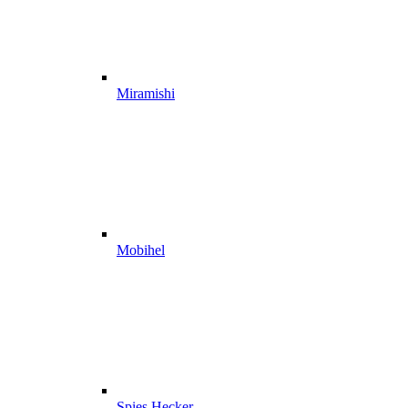
Miramishi
Mobihel
Spies Hecker