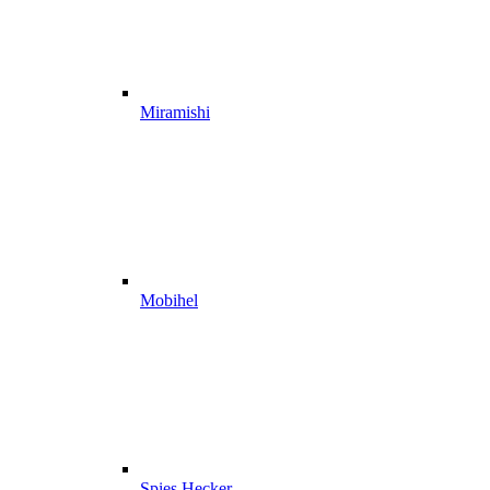
Miramishi
Mobihel
Spies Hecker