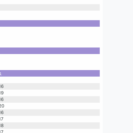
д
16
19
16
20
16
17
18
17