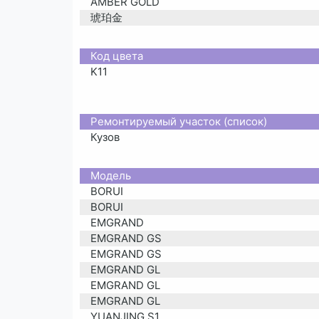
AMBER GOLD
琥珀金
Код цвета
K11
Ремонтируемый участок (список)
Кузов
Moдель
BORUI
BORUI
EMGRAND
EMGRAND GS
EMGRAND GS
EMGRAND GL
EMGRAND GL
EMGRAND GL
YUANJING S1