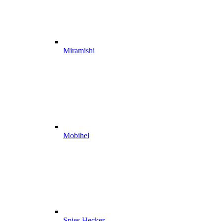
Miramishi
Mobihel
Spies Hecker