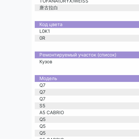
TOFANA(ORYX)WEISS
唐古拉白
Код цвета
L0K1
0R
Ремонтируемый участок (список)
Кузов
Moдель
Q7
Q7
Q7
S5
A5 CABRIO
Q5
Q5
Q5