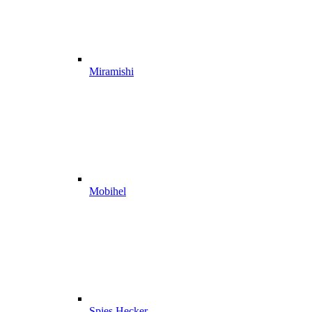
Miramishi
Mobihel
Spies Hecker