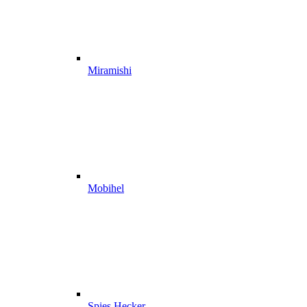
Miramishi
Mobihel
Spies Hecker