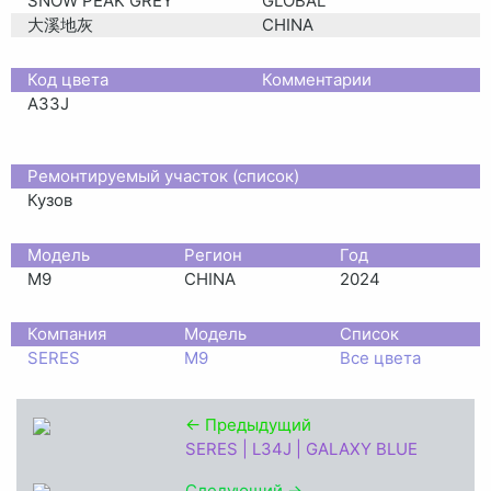
SNOW PEAK GREY
GLOBAL
大溪地灰
CHINA
Код цвета
Комментарии
A33J
Ремонтируемый участок (список)
Кузов
Moдель
Регион
Год
M9
CHINA
2024
Компания
Модель
Список
SERES
M9
Все цвета
← Предыдущий
SERES | L34J | GALAXY BLUE
Следующий →