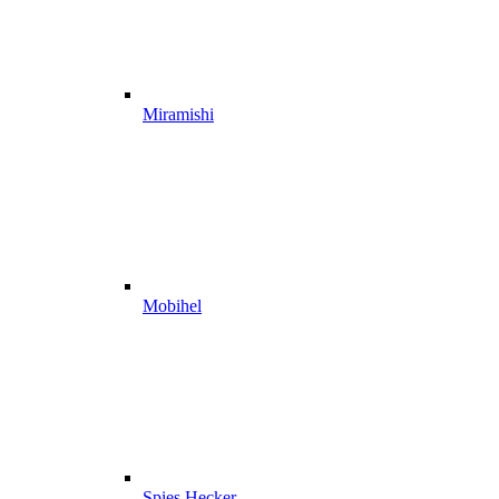
Miramishi
Mobihel
Spies Hecker