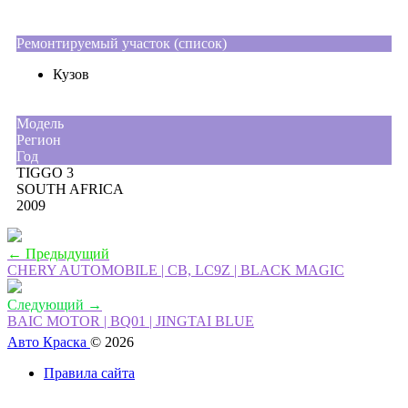
Ремонтируемый участок (список)
Кузов
Moдель
Регион
Год
TIGGO 3
SOUTH AFRICA
2009
← Предыдущий
CHERY AUTOMOBILE | CB, LC9Z | BLACK MAGIC
Следующий →
BAIC MOTOR | BQ01 | JINGTAI BLUE
Авто Краска
© 2026
Правила сайта