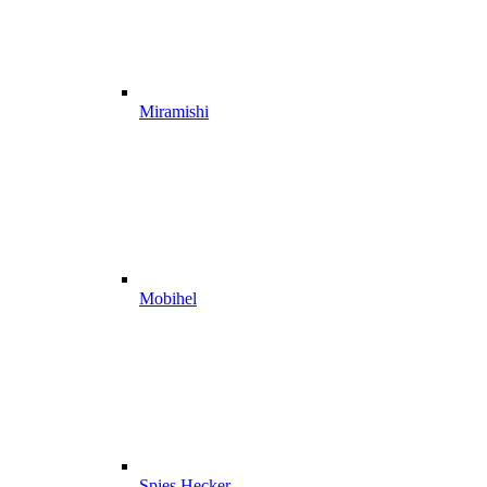
Miramishi
Mobihel
Spies Hecker