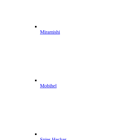
Miramishi
Mobihel
Spies Hecker